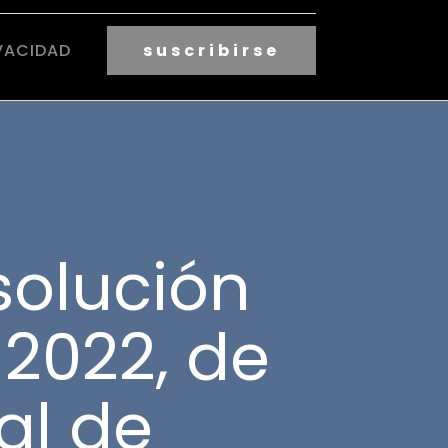
VACIDAD
suscribirse
olución
 2022, de
al de