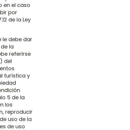
o en el caso
bir por
.12 de la Ley
e le debe dar
 de la
be referirse
) del
ientos
 turística y
opiedad
ondición
ulo 5 de la
n los
n, reproducir
 de uso de la
es de uso