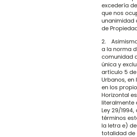
excedería de
que nos ocup
unanimidad de
de Propiedad
2. Asimismo,
a la norma d
comunidad qu
única y exclu
artículo 5 d
Urbanos, en l
en los propio
Horizontal es
literalmente 
Ley 29/1994,
términos esta
la letra e) d
totalidad de