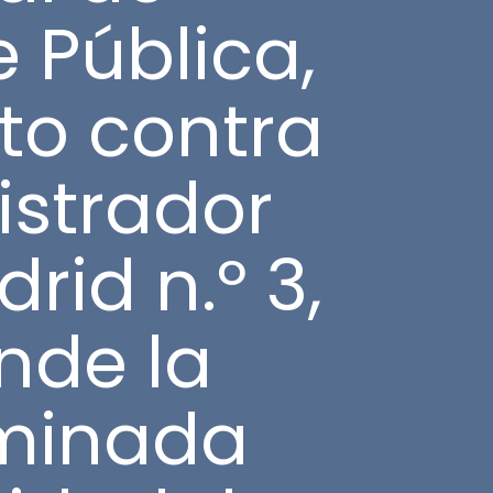
 Pública,
sto contra
gistrador
rid n.º 3,
nde la
rminada