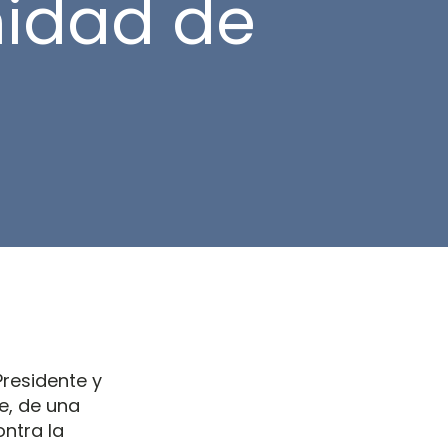
idad de
 Presidente y
e, de una
ontra la