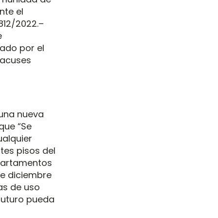
nte el
812/2022.–
e
gado por el
s acuses
 una nueva
que “Se
ualquier
ntes pisos del
 apartamentos
 de diciembre
das de uso
 futuro pueda