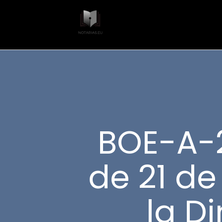
BOE-A-
de 21 de
la D