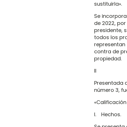
sustituirla».
Se incorpora
de 2022, por
presidente, 
todos los pr
representan 
contra de pr
propiedad.
II
Presentada d
número 3, fue
«Calificació
I. Hechos.
Se presenta 