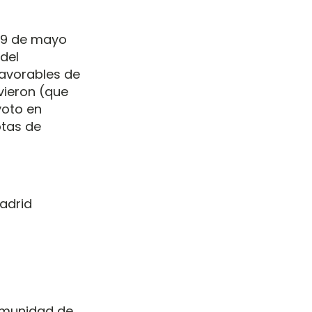
a 9 de mayo
 del
favorables de
vieron (que
voto en
otas de
Madrid
omunidad de