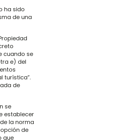
o ha sido
isma de una
 Propiedad
creto
le cuando se
tra e) del
ientos
 turística”.
tada de
ón se
de establecer
 de la norma
adopción de
o que