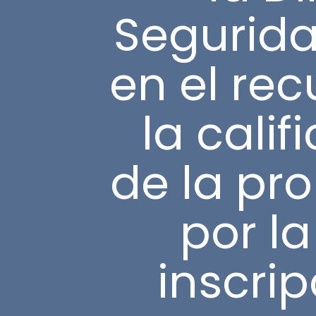
Segurida
en el rec
la calif
de la pro
por l
inscri