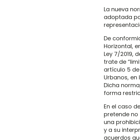
La nueva nor
adoptada por
representaci
De conformid
Horizontal, e
Ley 7/2019, 
trate de “lim
artículo 5 d
Urbanos, en l
Dicha norma,
forma restric
En el caso de
pretende no t
una prohibic
y a su interp
acuerdos que