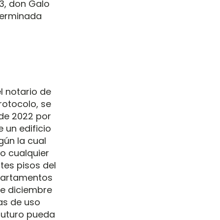
 3, don Galo
eterminada
l notario de
rotocolo, se
 de 2022 por
 un edificio
ún la cual
jo cualquier
ntes pisos del
 apartamentos
 de diciembre
das de uso
 futuro pueda