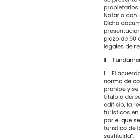
propietarios
Notario don 
Dicho documen
presentación
plazo de 60 
legales de r
II. Fundame
1. El acuerd
norma de co
prohíbe y se 
título o dere
edificio, la 
turísticos en
por el que s
turístico de
sustituirla”.