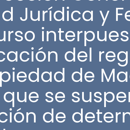
d Jurídica y Fe
urso interpue
icación del re
piedad de Mad
a que se suspe
pción de dete