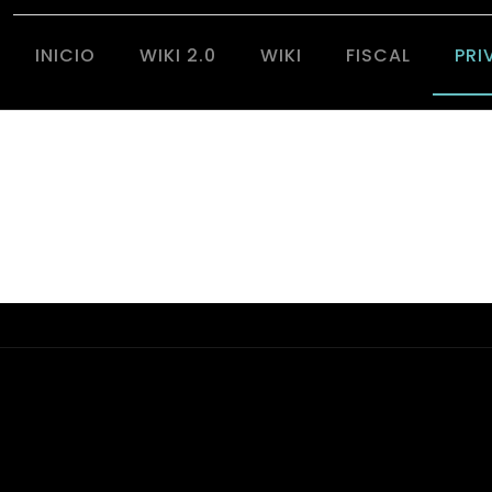
INICIO
WIKI 2.0
WIKI
FISCAL
PRI