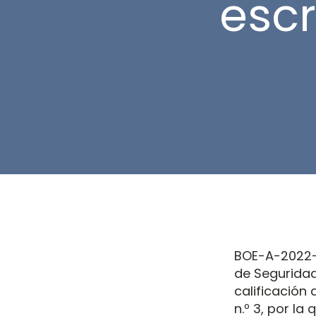
esc
BOE-A-2022-7
de Seguridad 
calificación 
n.º 3, por l