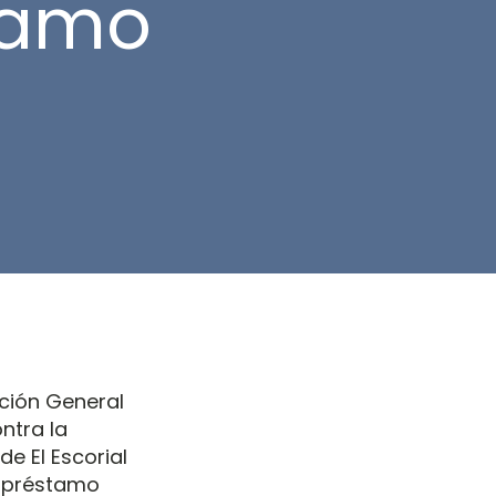
tamo
cción General
ntra la
de El Escorial
de préstamo