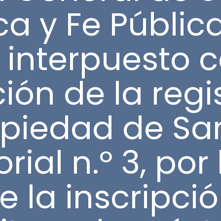
ca y Fe Pública
 interpuesto c
ción de la reg
opiedad de Sa
orial n.º 3, por
 la inscripci