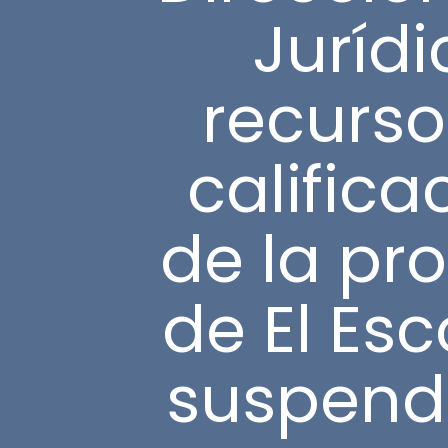
Jurídi
recurso
califica
de la pr
de El Esc
suspende