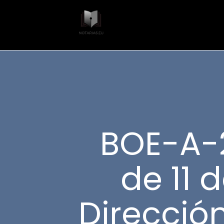
BOE-A-
de 11 
Direcció