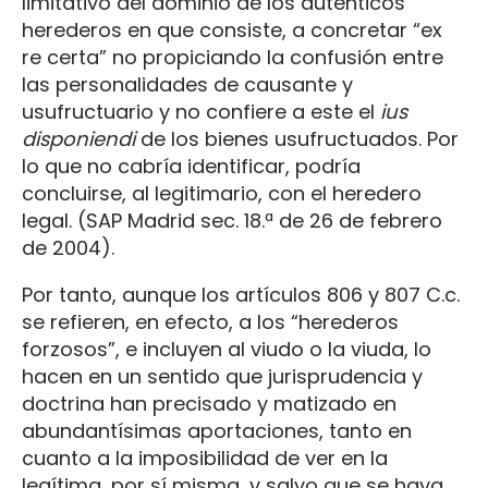
limitativo del dominio de los auténticos
herederos en que consiste, a concretar “ex
re certa” no propiciando la confusión entre
las personalidades de causante y
usufructuario y no confiere a este el
ius
disponiendi
de los bienes usufructuados. Por
lo que no cabría identificar, podría
concluirse, al legitimario, con el heredero
legal. (SAP Madrid sec. 18.ª de 26 de febrero
de 2004).
Por tanto, aunque los artículos 806 y 807 C.c.
se refieren, en efecto, a los “herederos
forzosos”, e incluyen al viudo o la viuda, lo
hacen en un sentido que jurisprudencia y
doctrina han precisado y matizado en
abundantísimas aportaciones, tanto en
cuanto a la imposibilidad de ver en la
legítima, por sí misma, y salvo que se haya