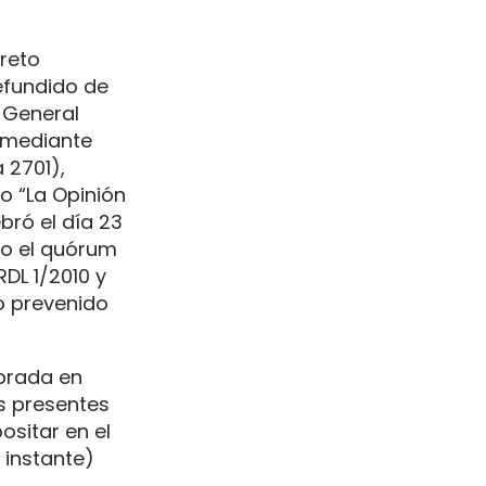
creto
refundido de
 General
, mediante
 2701),
o “La Opinión
bró el día 23
do el quórum
RDL 1/2010 y
o prevenido
brada en
s presentes
ositar en el
 instante)