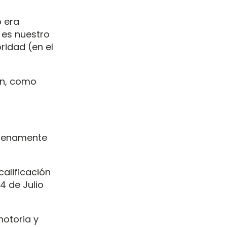
 era
o es nuestro
ridad (en el
ón, como
plenamente
alificación
4 de Julio
otoria y