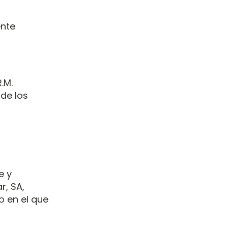
ente
.M.
de los
e y
r, SA,
o en el que