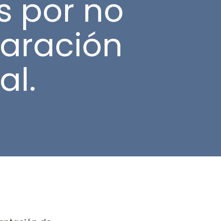
s por no
aración
al.