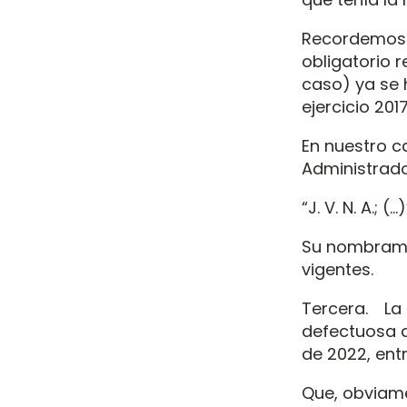
Recordemos 
obligatorio r
caso) ya se 
ejercicio 20
En nuestro c
Administrado
“J. V. N. A.; (…)
Su nombramie
vigentes.
Tercera. La 
defectuosa q
de 2022, entr
Que, obviame