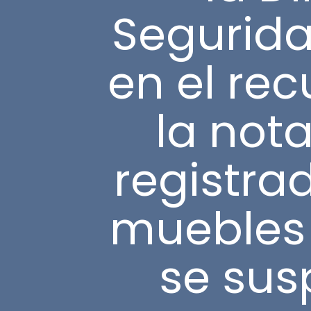
Segurida
en el rec
la nota
registra
muebles I
se sus