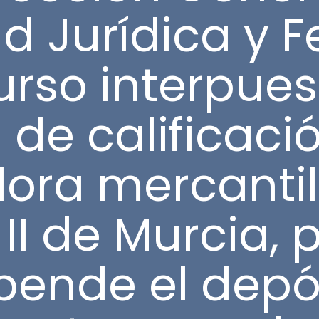
d Jurídica y Fe
urso interpue
 de calificaci
dora mercantil
I de Murcia, 
pende el depó