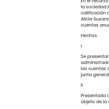
En el recurso
la sociedad I
calificación 
Alicia Susan
cuentas anua
Hechos
I
Se presentaro
administrado
las cuentas 
junta general
II
Presentada d
objeto de la 