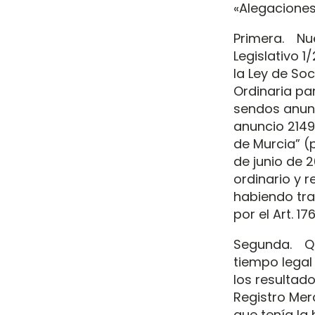
«Alegaciones
Primera. Nue
Legislativo 1
la Ley de So
Ordinaria pa
sendos anunci
anuncio 2149
de Murcia” (p
de junio de 
ordinario y r
habiendo tra
por el Art. 1
Segunda. Qu
tiempo legal
los resultado
Registro Mer
que tenía la h