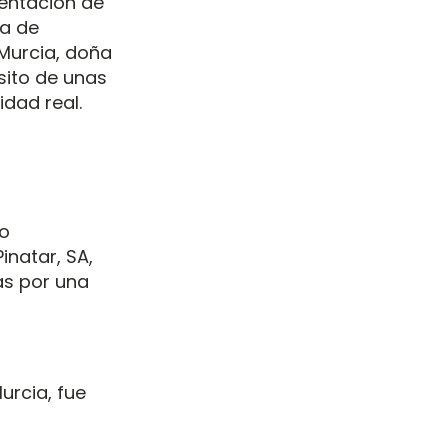
sentación de
ta de
 Murcia, doña
sito de unas
dad real.
mo
inatar, SA,
as por una
urcia, fue