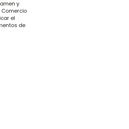
examen y
de Comercio
car el
amentos de