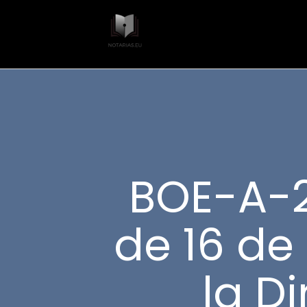
BOE-A-2
de 16 de
la D