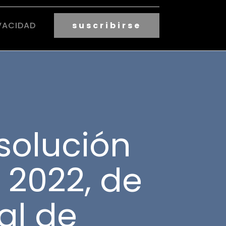
VACIDAD
suscribirse
solución
 2022, de
al de