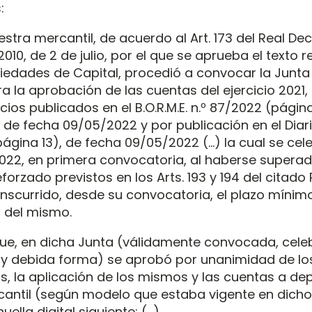
:
stra mercantil, de acuerdo al Art. 173 del Real De
/2010, de 2 de julio, por el que se aprueba el texto 
ciedades de Capital, procedió a convocar la Junta
ra la aprobación de las cuentas del ejercicio 2021
os publicados en el B.O.R.M.E. n.º 87/2022 (página
 de fecha 09/05/2022 y por publicación en el Diari
ágina 13), de fecha 09/05/2022 (…) la cual se cele
2022, en primera convocatoria, al haberse supera
eforzado previstos en los Arts. 193 y 194 del citado 
nscurrido, desde su convocatoria, el plazo mínim
76 del mismo.
e, en dicha Junta (válidamente convocada, cele
 y debida forma) se aprobó por unanimidad de lo
s, la aplicación de los mismos y las cuentas a dep
cantil (según modelo que estaba vigente en dicho
uella digital siguiente: (…)