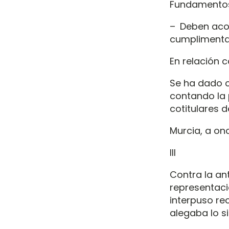
Fundamentos
– Deben acom
cumplimenta
En relación c
Se ha dado cu
contando la 
cotitulares d
Murcia, a on
III
Contra la ant
representaci
interpuso re
alegaba lo si