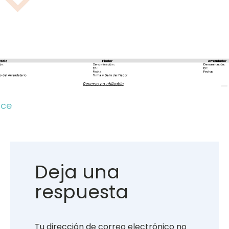
rce
Deja una
respuesta
Tu dirección de correo electrónico no