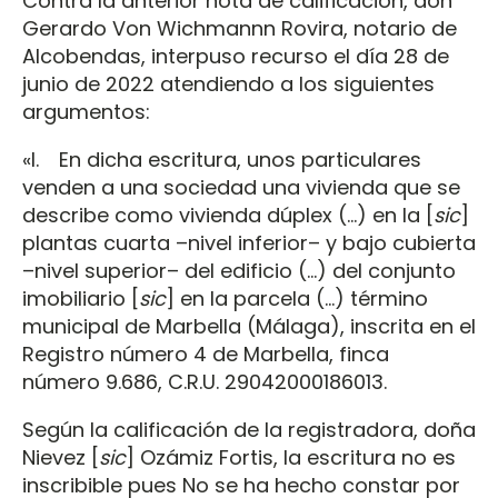
Contra la anterior nota de calificación, don
Gerardo Von Wichmannn Rovira, notario de
Alcobendas, interpuso recurso el día 28 de
junio de 2022 atendiendo a los siguientes
argumentos:
«I. En dicha escritura, unos particulares
venden a una sociedad una vivienda que se
describe como vivienda dúplex (…) en la [
sic
]
plantas cuarta –nivel inferior– y bajo cubierta
–nivel superior– del edificio (…) del conjunto
imobiliario [
sic
] en la parcela (…) término
municipal de Marbella (Málaga), inscrita en el
Registro número 4 de Marbella, finca
número 9.686, C.R.U. 29042000186013.
Según la calificación de la registradora, doña
Nievez [
sic
] Ozámiz Fortis, la escritura no es
inscribible pues No se ha hecho constar por