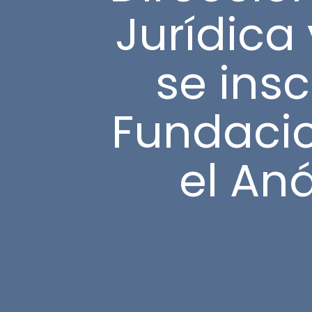
Jurídica 
se insc
Fundacio
el Aná