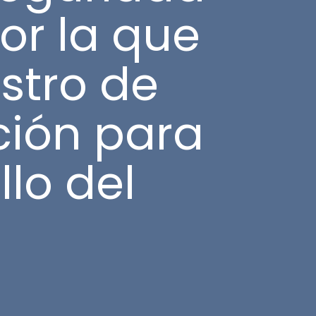
por la que
istro de
ción para
llo del