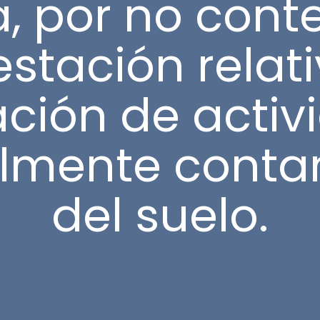
, por no conte
stación relati
ación de acti
almente conta
del suelo.