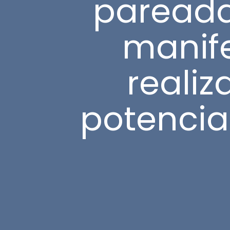
pareada
manife
realiz
potenci