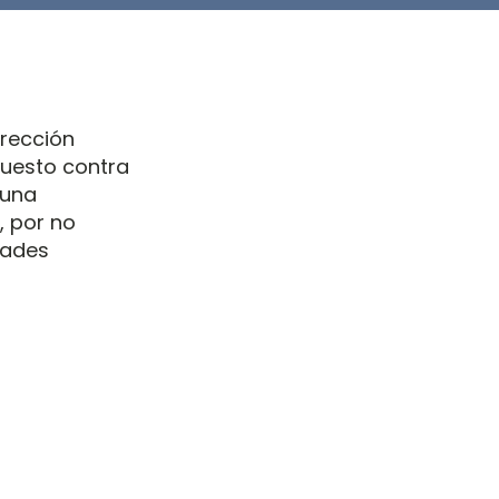
irección
puesto contra
 una
, por no
dades