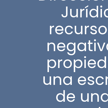
Jurídi
recurso
negativa
propieda
una esc
de una