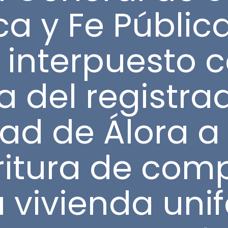
ca y Fe Pública
 interpuesto c
 del registra
d de Álora a i
ritura de com
 vivienda unif