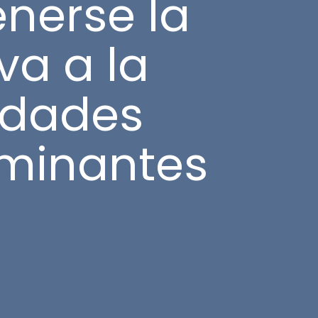
nerse la
va a la
vidades
minantes