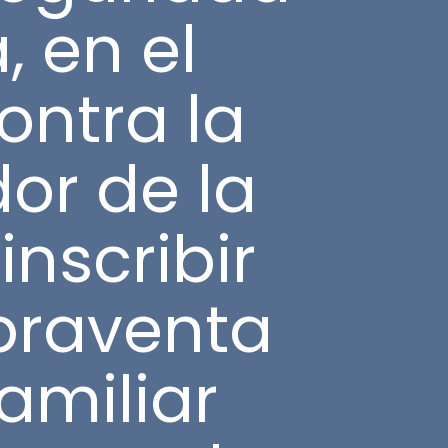
, en el
ontra la
dor de la
nscribir
praventa
amiliar