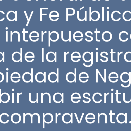
ca y Fe Pública
 interpuesto c
 de la regist
piedad de Neg
ibir una escrit
compraventa