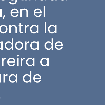
, en el
ontra la
radora de
reira a
ura de
.