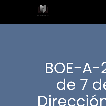
BOE-A-2
de 7 d
Direcció