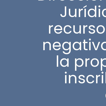
Jurídi
recurso
negativa
la pro
inscr