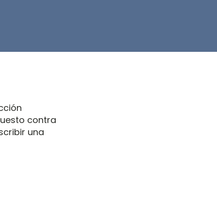
cción
puesto contra
scribir una