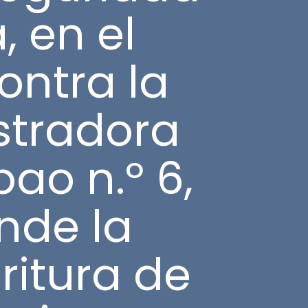
, en el
ontra la
istradora
ao n.º 6,
nde la
ritura de