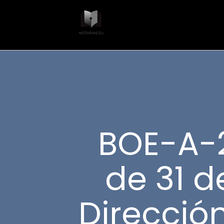
BOE-A-2
de 31 d
Direcció