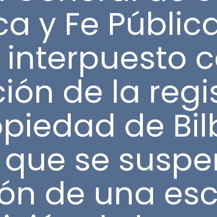
ca y Fe Pública
 interpuesto c
ción de la reg
opiedad de Bilb
a que se suspe
ión de una esc