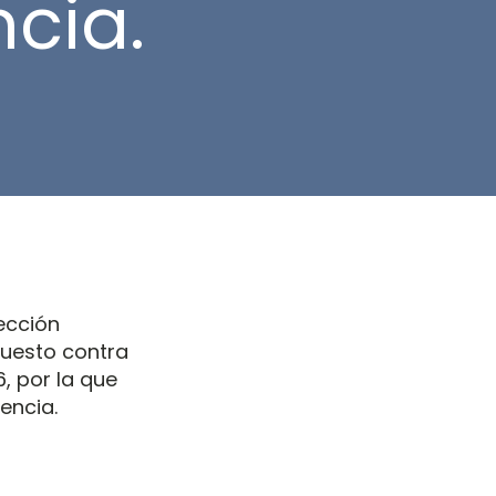
ncia.
ección
puesto contra
6, por la que
encia.