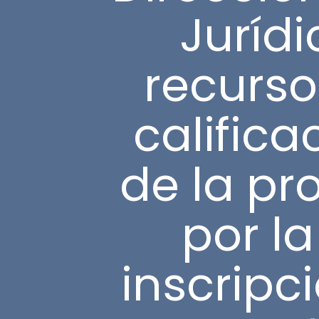
Jurídi
recurso
califica
de la pr
por l
inscripc