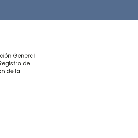
cción General
 Registro de
ón de la