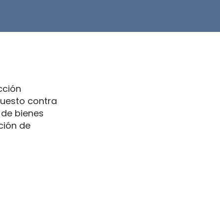
cción
puesto contra
y de bienes
ción de