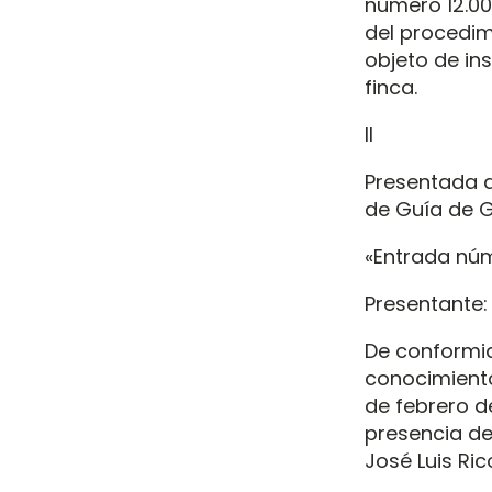
número 12.001
del procedimi
objeto de ins
finca.
II
Presentada d
de Guía de Gr
«Entrada núm
Presentante: T
De conformid
conocimiento 
de febrero de
presencia de
José Luis Ric