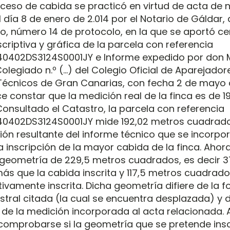
xceso de cabida se practicó en virtud de acta de 
 día 8 de enero de 2.014 por el Notario de Gáldar,
o, número 14 de protocolo, en la que se aportó cer
criptiva y gráfica de la parcela con referencia
40402DS3124S0001JY e Informe expedido por don M.
olegiado n.º (…) del Colegio Oficial de Aparejador
Técnicos de Gran Canarias, con fecha 2 de mayo 
ce constar que la medición real de la finca es de 
onsultado el Catastro, la parcela con referencia
40402DS3124S0001JY mide 192,02 metros cuadrados
ión resultante del informe técnico que se incorpor
a inscripción de la mayor cabida de la finca. Ahor
a geometría de 229,5 metros cuadrados, es decir 
s que la cabida inscrita y 117,5 metros cuadrad
tivamente inscrita. Dicha geometría difiere de la f
stral citada (la cual se encuentra desplazada) y d
de la medición incorporada al acta relacionada. A 
comprobarse si la geometría que se pretende inscri