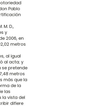
notoriedad
 don Pablo
tificación
 M. D.,
es y
de 2006, en
192,02 metros
, al igual
ó al acta; y
a se pretende
37,48 metros
os más que la
orma de la
e las
la vista del
bir difiere