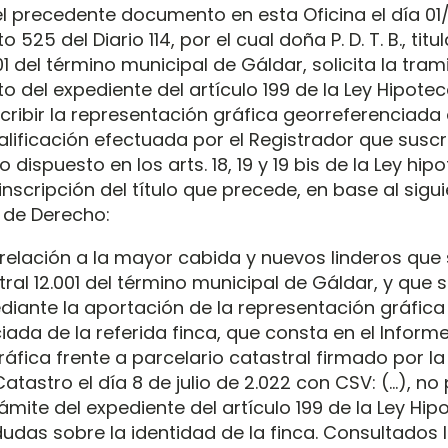
l precedente documento en esta Oficina el día 01
o 525 del Diario 114, por el cual doña P. D. T. B., titu
001 del término municipal de Gáldar, solicita la tram
 del expediente del artículo 199 de la Ley Hipoteca
cribir la representación gráfica georreferenciada 
calificación efectuada por el Registrador que suscr
 dispuesto en los arts. 18, 19 y 19 bis de la Ley hipo
nscripción del título que precede, en base al sigu
de Derecho:
relación a la mayor cabida y nuevos linderos que 
stral 12.001 del término municipal de Gáldar, y que
diante la aportación de la representación gráfica
iada de la referida finca, que consta en el Inform
áfica frente a parcelario catastral firmado por la
atastro el día 8 de julio de 2.022 con CSV: (…), n
trámite del expediente del artículo 199 de la Ley Hip
udas sobre la identidad de la finca. Consultados l