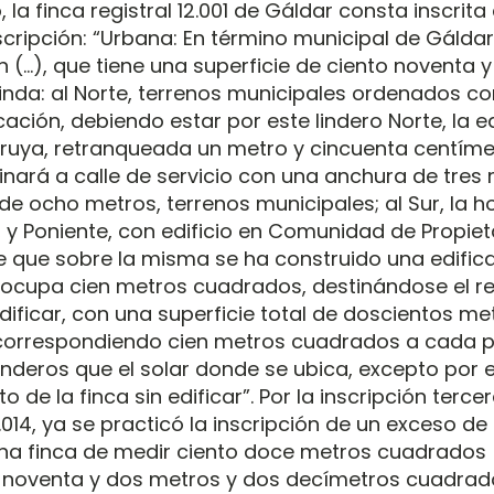
, la finca registral 12.001 de Gáldar consta inscrita
cripción: “Urbana: En término municipal de Gáldar,
 (…), que tiene una superficie de ciento noventa 
inda: al Norte, terrenos municipales ordenados c
icación, debiendo estar por este lindero Norte, la e
ruya, retranqueada un metro y cincuenta centíme
inará a calle de servicio con una anchura de tres 
de ocho metros, terrenos municipales; al Sur, la h
, y Poniente, con edificio en Comunidad de Propiet
que sobre la misma se ha construido una edific
 ocupa cien metros cuadrados, destinándose el re
dificar, con una superficie total de doscientos me
orrespondiendo cien metros cuadrados a cada pl
inderos que el solar donde se ubica, excepto por e
to de la finca sin edificar”. Por la inscripción terce
.014, ya se practicó la inscripción de un exceso de
a finca de medir ciento doce metros cuadrados (
 noventa y dos metros y dos decímetros cuadrado