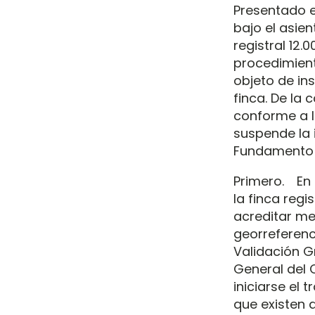
Presentado e
bajo el asient
registral 12.
procedimiento
objeto de ins
finca. De la 
conforme a lo
suspende la i
Fundamento 
Primero. En 
la finca regi
acreditar me
georreferenc
Validación Gr
General del C
iniciarse el 
que existen d