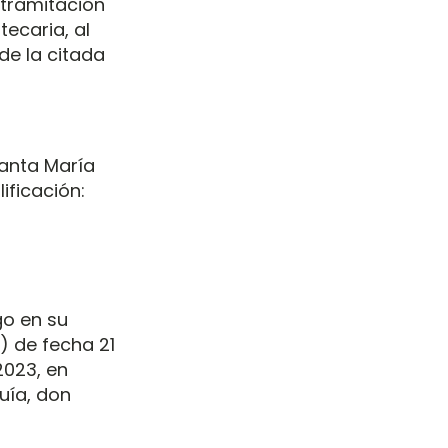
 tramitación
tecaria, al
de la citada
Santa María
ificación:
go en su
…) de fecha 21
2023, en
uía, don