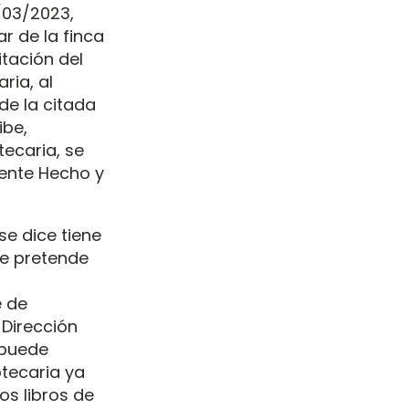
/03/2023,
lar de la finca
itación del
ria, al
de la citada
ibe,
tecaria, se
iente Hecho y
se dice tiene
 se pretende
e de
 Dirección
o puede
otecaria ya
os libros de