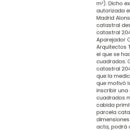
m²). Dicho e
autorizada el
Madrid Alons
catastral des
catastral 20
Aparejador C
Arquitectos 
el que se ha
cuadrados. C
catastral 20
que la medic
que motivó l
inscribir un
cuadrados má
cabida primi
parcela cata
dimensiones 
acta, podrá 