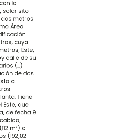
 con la
 solar sito
y dos metros
omo Área
dificación
tros, cuya
metros; Este,
oy calle de su
arios (…)
ación de dos
sto a
tros
anta. Tiene
l Este, que
ra, de fecha 9
 cabida,
112 m²) a
s (192,02