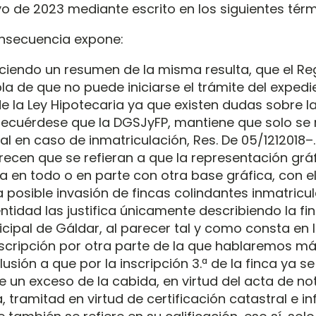
o de 2023 mediante escrito en los siguientes térm
onsecuencia expone:
iendo un resumen de la misma resulta, que el Reg
la de que no puede iniciarse el trámite del expedi
de la Ley Hipotecaria ya que existen dudas sobre l
–recuérdese que la DGSJyFP, mantiene que solo se 
al en caso de inmatriculación, Res. De 05/1212018–
ecen que se refieran a que la representación gráf
da en todo o en parte con otra base gráfica, con e
a posible invasión de fincas colindantes inmatricu
tidad las justifica únicamente describiendo la finc
cipal de Gáldar, al parecer tal y como consta en lo
scripción por otra parte de la que hablaremos má
usión a que por la inscripción 3.ª de la finca ya se
de un exceso de la cabida, en virtud del acta de n
, tramitad en virtud de certificación catastral e i