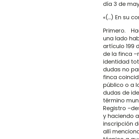
día 3 de may
«(…) En su c
Primero. Hac
una lado hab
artículo 199 
de la finca 
identidad tot
dudas no par
finca coinci
público o a l
dudas de iden
término muni
Registro –de
y haciendo al
inscripción 
allí menciona