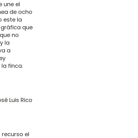
e une el
línea de ocho
 este la
 gráfica que
 que no
y la
va a
Ley
la finca.
sé Luis Rico
o recurso el