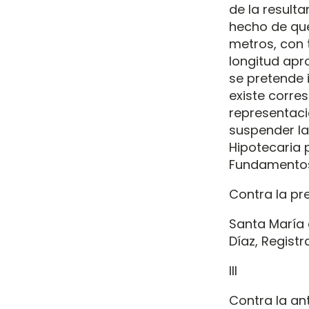
de la resulta
hecho de que 
metros, con 
longitud apr
se pretende 
existe corres
representaci
suspender la 
Hipotecaria p
Fundamentos 
Contra la pr
Santa María d
Díaz, Registr
III
Contra la ant