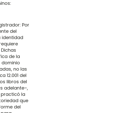
inos:
istrador: Por
ente del
a identidad
requiere
. Dichas
ica de la
l dominio
ladas, no las
a 12.001 del
s libros del
s adelante–,
 practicó la
otoriedad que
nforme del