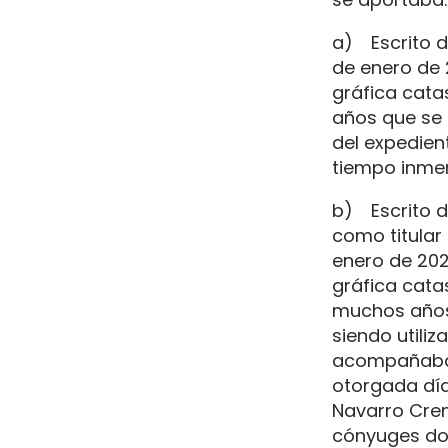
a) Escrito d
de enero de 
gráfica cata
años que se 
del expedien
tiempo inmem
b) Escrito d
como titular 
enero de 202
gráfica cata
muchos años 
siendo utiliz
acompañaba 
otorgada día
Navarro Crem
cónyuges don 