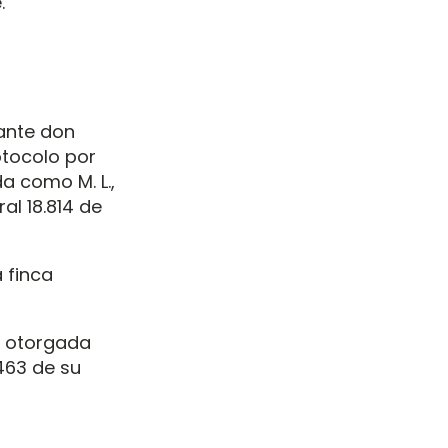
.
ante don
otocolo por
da como M. L.,
al 18.814 de
 finca
a otorgada
463 de su