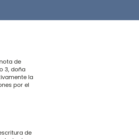
a nota de
ro 3, doña
tivamente la
ones por el
escritura de