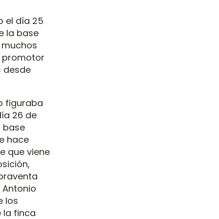
 el día 25
e la base
e muchos
l promotor
s desde
o figuraba
día 26 de
a base
de hace
e que viene
sición,
praventa
n Antonio
 los
 la finca