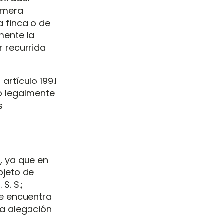
a mera
a finca o de
mente la
r recurrida
artículo 199.1
zo legalmente
s
l, ya que en
bjeto de
S. S.;
se encuentra
 la alegación