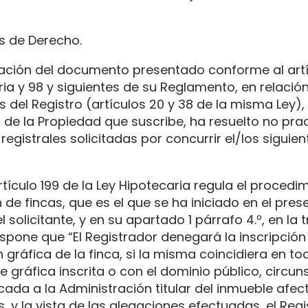
 de Derecho.
icación del documento presentado conforme al artíc
ria y 98 y siguientes de su Reglamento, en relació
del Registro (artículos 20 y 38 de la misma Ley), 
 de la Propiedad que suscribe, ha resuelto no prac
egistrales solicitadas por concurrir el/los siguien
rtículo 199 de la Ley Hipotecaria regula el procedi
 de fincas, que es el que se ha iniciado en el pre
l solicitante, y en su apartado 1 párrafo 4.º, en la
spone que “El Registrador denegará la inscripción
n gráfica de la finca, si la misma coincidiera en t
e gráfica inscrita o con el dominio público, circu
ada a la Administración titular del inmueble afect
 y la vista de las alegaciones efectuadas, el Reg