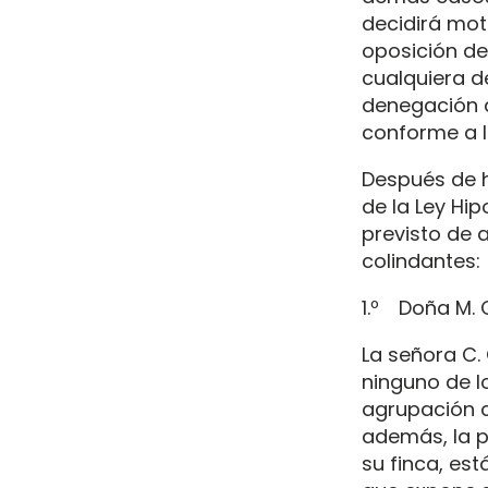
decidirá mot
oposición de 
cualquiera d
denegación de
conforme a l
Después de ha
de la Ley Hi
previsto de 
colindantes:
1.º Doña M. C
La señora C. 
ninguno de lo
agrupación co
además, la p
su finca, est