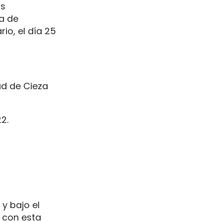
as
ra de
io, el día 25
ad de Cieza
2.
 y bajo el
n con esta