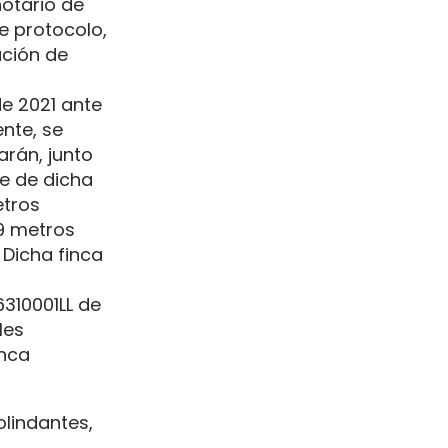
otario de
e protocolo,
ación de
e 2021 ante
nte, se
arán, junto
te de dicha
etros
19 metros
 Dicha finca
310001LL de
les
inca
olindantes,