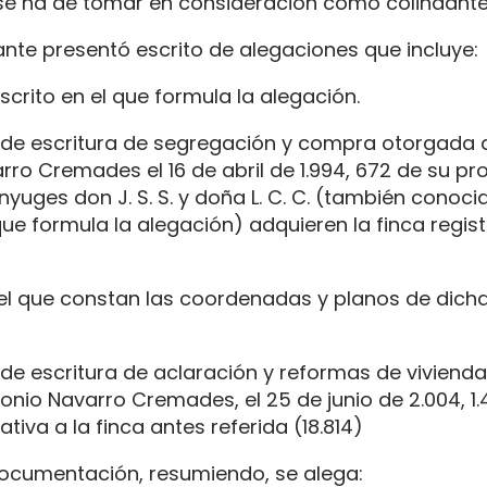
e ha de tomar en consideración como colindante
ante presentó escrito de alegaciones que incluye:
scrito en el que formula la alegación.
 de escritura de segregación y compra otorgada 
rro Cremades el 16 de abril de 1.994, 672 de su pr
nyuges don J. S. S. y doña L. C. C. (también conoci
ue formula la alegación) adquieren la finca registr
 el que constan las coordenadas y planos de dicha
de escritura de aclaración y reformas de viviend
onio Navarro Cremades, el 25 de junio de 2.004, 1.
ativa a la finca antes referida (18.814)
documentación, resumiendo, se alega: