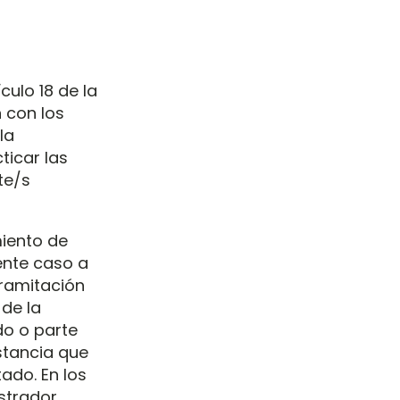
ulo 18 de la
n con los
la
ticar las
te/s
miento de
sente caso a
 tramitación
 de la
odo o parte
nstancia que
ado. En los
istrador