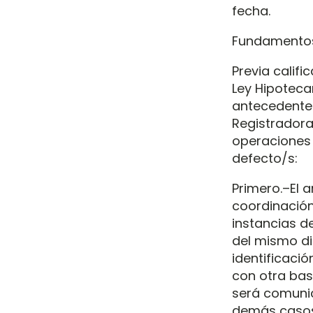
fecha.
Fundamentos
Previa calif
Ley Hipoteca
antecedentes 
Registradora
operaciones r
defecto/s:
Primero.–El a
coordinación
instancias de
del mismo di
identificació
con otra bas
será comunic
demás casos,