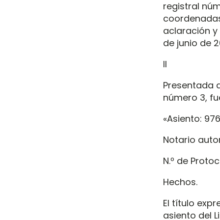
registral núm
coordenadas 
aclaración y
de junio de 
II
Presentada d
número 3, fue
«Asiento: 976
Notario auto
N.º de Protoc
Hechos.
El título exp
asiento del L