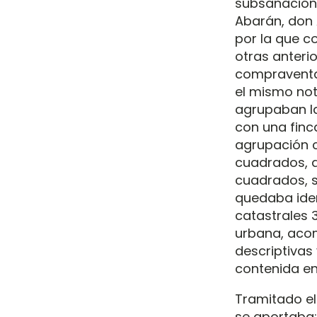
subsanación 
Abarán, don 
por la que c
otras anteri
compraventa 
el mismo not
agrupaban la
con una finc
agrupación c
cuadrados, d
cuadrados, s
quedaba iden
catastrales 
urbana, acom
descriptivas 
contenida en
Tramitado el 
se aportaba: