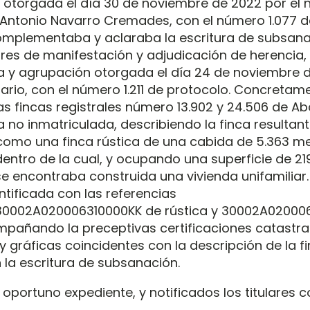
otorgada el día 30 de noviembre de 2022 por el n
Antonio Navarro Cremades, con el número 1.077 d
omplementaba y aclaraba la escritura de subsan
ores de manifestación y adjudicación de herencia,
y agrupación otorgada el día 24 de noviembre d
ario, con el número 1.211 de protocolo. Concretame
s fincas registrales número 13.902 y 24.506 de Ab
a no inmatriculada, describiendo la finca resultan
omo una finca rústica de una cabida de 5.363 m
entro de la cual, y ocupando una superficie de 2
e encontraba construida una vivienda unifamiliar.
tificada con las referencias
30002A020006310000KK de rústica y 30002A020006
pañando la preceptivas certificaciones catastra
y gráficas coincidentes con la descripción de la f
 la escritura de subsanación.
oportuno expediente, y notificados los titulares c