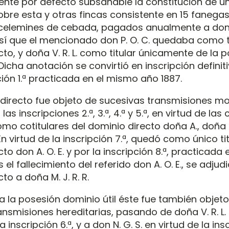
nte por defecto subsanable la constitución de u
obre esta y otras fincas consistente en 15 fanegas
celemines de cebada, pagados anualmente a don P
sí que el mencionado don P. O. C. quedaba como ti
to, y doña V. R. L. como titular únicamente de la 
 Dicha anotación se convirtió en inscripción definit
ción 1.ª practicada en el mismo año 1887.
 directo fue objeto de sucesivas transmisiones mo
las inscripciones 2.ª, 3.ª, 4.ª y 5.ª, en virtud de las
mo cotitulares del dominio directo doña A., doña C
 En virtud de la inscripción 7.ª, quedó como único tit
to don A. O. E. y por la inscripción 8.ª, practicada 
 el fallecimiento del referido don A. O. E., se adjudi
to a doña M. J. R. R.
a la posesión dominio útil éste fue también objet
nsmisiones hereditarias, pasando de doña V. R. L. a
a inscripción 6.ª, y a don N. G. S. en virtud de la insc