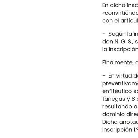
En dicha insc
«convirtiénd
con el artíc
– Según la in
don N. G. S.,
la inscripción
Finalmente, de
– En virtud d
preventivame
enfitéutico s
fanegas y 8 
resultando a
dominio direc
Dicha anotaci
inscripción 1