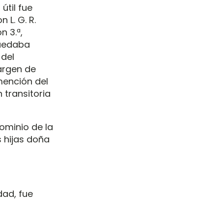
útil fue
 L. G. R.
n 3.ª,
quedaba
 del
argen de
mención del
 transitoria
dominio de la
s hijas doña
dad, fue