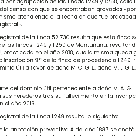
 por agrupación de las fincas 1.249 y 1.250, solici
 del censo con que se encontraban gravadas «por
 mismo atendiendo a la fecha en que fue practicad
gistral».
 registral de la finca 52.730 resulta que esta finca
e las fincas 1.249 y 1.250 de Montañana, resultand
1.ª, practicada en el año 2010, que la misma queda
a inscripción 9.ª de la finca de procedencia 1.249,
minio útil a favor de doña M. C. G. L., doña M. L. G. L.
rte del dominio útil perteneciente a doña M. A. G. L
sus herederos tras su fallecimiento en la inscripc
n el año 2013.
registral de la finca 1.249 resulta lo siguiente:
de la anotación preventiva A del año 1887 se anotó