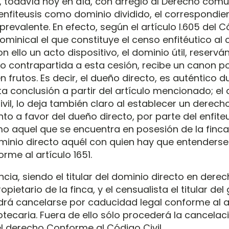
 todavía hoy en día, con arreglo al Derecho com
 enfiteusis como dominio dividido, el correspondie
 prevalente. En efecto, según el artículo I.605 del Có
 dominical el que constituye el censo enfitéutico al 
n ello un acto dispositivo, el dominio útil, reservá
o contrapartida a esta cesión, recibe un canon po
n frutos. Es decir, el dueño directo, es auténtico 
ta conclusión a partir del artículo mencionado; el a
vil, lo deja también claro al establecer un derech
to a favor del dueño directo, por parte del enfite
 aquel que se encuentra en posesión de la finca. 
dominio directo aquél con quien hay que entenderse
orme al artículo 1651.
cia, siendo el titular del dominio directo en dere
pietario de la finca, y el censualista el titular de
drá cancelarse por caducidad legal conforme al ar
otecaria. Fuera de ello sólo procederá la cancelac
l derecho Conforme al Código Civil.