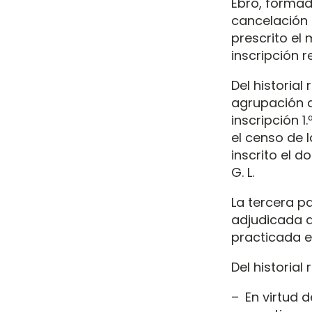
Ebro, formada
cancelación
prescrito el
inscripción re
Del historial
agrupación d
inscripción 
el censo de l
inscrito el do
G. L.
La tercera pa
adjudicada a 
practicada e
Del historial 
– En virtud 