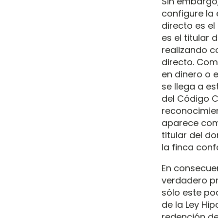
Sin embargo,
configure la
directo es el
es el titular
realizando co
directo. Com
en dinero o e
se llega a es
del Código Ci
reconocimien
aparece como
titular del 
la finca conf
En consecuen
verdadero pro
sólo este po
de la Ley Hip
redención de