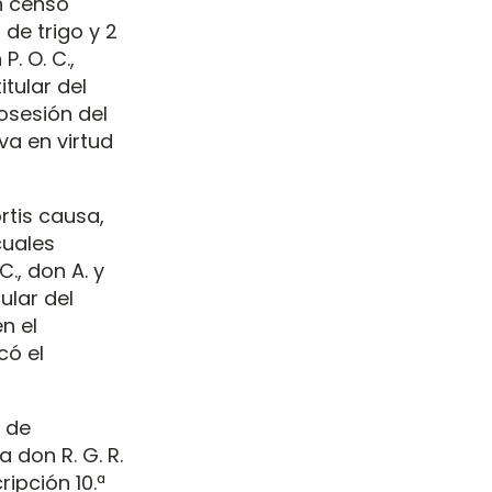
n censo
 de trigo y 2
. O. C.,
tular del
posesión del
iva en virtud
rtis causa,
 cuales
., don A. y
ular del
en el
có el
o de
 don R. G. R.
ripción 10.ª