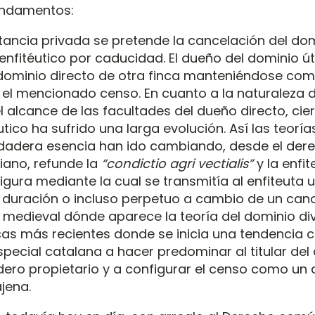
undamentos:
tancia privada se pretende la cancelación del dom
enfitéutico por caducidad. El dueño del dominio út
 dominio directo de otra finca manteniéndose co
el mencionado censo. En cuanto a la naturaleza d
el alcance de las facultades del dueño directo, ci
tico ha sufrido una larga evolución. Así las teoría
rdadera esencia han ido cambiando, desde el der
iano, refunde la
“condictio agri vectialis”
y la enfit
figura mediante la cual se transmitía al enfiteuta
a duración o incluso perpetuo a cambio de un ca
 medieval dónde aparece la teoría del dominio div
cas más recientes donde se inicia una tendencia c
special catalana a hacer predominar al titular del 
ro propietario y a configurar el censo como un 
jena.