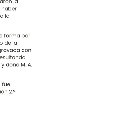
taron la
 haber
a la
 se forma por
o de la
 gravada con
 resultando
, y doña M. A.
. fue
ión 2.ª