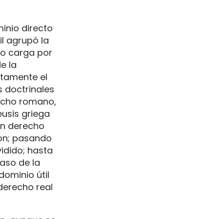
inio directo
il agrupó la
mo carga por
e la
ertamente el
s doctrinales
echo romano,
eusis griega
 un derecho
non; pasando
idido; hasta
aso de la
dominio útil
derecho real