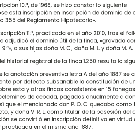
ripción 10.ª, de 1968, se hizo constar lo siguiente
ose esta inscripción en inscripción de dominio de
ulo 355 del Reglamento Hipotecario».
scripción 11.ª, practicada en el año 2010, tras el fa
 se adjudicó el dominio útil de la finca, «gravada c
 9.ª», a sus hijas doña M. C., doña M. L. y doña M. A. G
l historial registral de la finca 1.250 resulta lo sigu
e la anotación preventiva letra A del año 1887 se 
nte por defecto subsanable la constitución de u
obre esta y otras fincas consistente en 15 fanegas
celemines de cebada, pagados anualmente a don P
sí que el mencionado don P. O. C. quedaba como ti
to, y doña V. R. L. como titular de la posesión del d
ón se convirtió en inscripción definitiva en virtud 
.ª practicada en el mismo año 1887.