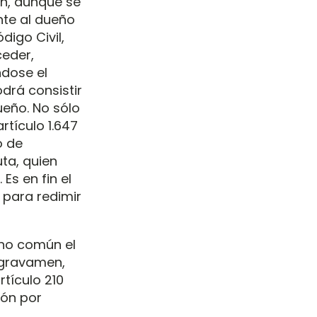
ún, aunque se
nte al dueño
digo Civil,
ceder,
ndose el
drá consistir
dueño. No sólo
rtículo 1.647
o de
uta, quien
Es en fin el
 para redimir
cho común el
l gravamen,
tículo 210
ión por