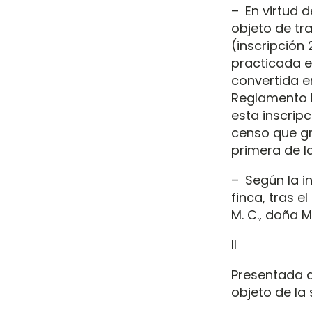
– En virtud d
objeto de tra
(inscripción 2
practicada e
convertida en
Reglamento H
esta inscrip
censo que gr
primera de la
– Según la in
finca, tras e
M. C., doña M.
II
Presentada di
objeto de la 