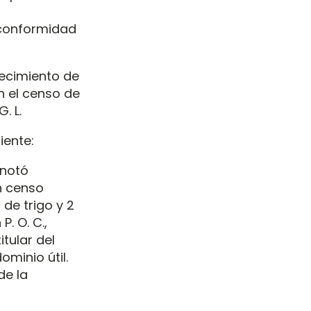
 conformidad
llecimiento de
on el censo de
. L.
iente:
anotó
n censo
 de trigo y 2
. O. C.,
tular del
ominio útil.
de la