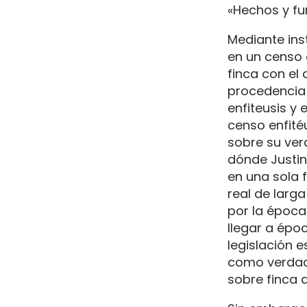
«Hechos y f
Mediante ins
en un censo 
finca con el
procedencia 
enfiteusis y 
censo enfitéu
sobre su ve
dónde Justin
en una sola 
real de larg
por la época
llegar a épo
legislación e
como verdade
sobre finca a