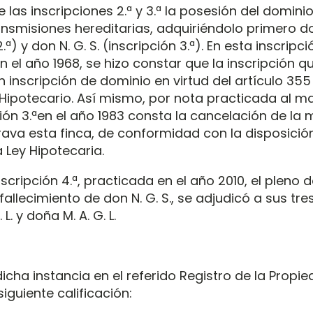
e las inscripciones 2.ª y 3.ª la posesión del dominio 
nsmisiones hereditarias, adquiriéndolo primero don
.ª) y don N. G. S. (inscripción 3.ª). En esta inscripció
n el año 1968, se hizo constar que la inscripción 
 inscripción de dominio en virtud del artículo 355
ipotecario. Así mismo, por nota practicada al m
ción 3.ªen el año 1983 consta la cancelación de la 
ava esta finca, de conformidad con la disposición
 Ley Hipotecaria.
scripción 4.ª, practicada en el año 2010, el pleno 
l fallecimiento de don N. G. S., se adjudicó a sus tre
 L. y doña M. A. G. L.
cha instancia en el referido Registro de la Propie
siguiente calificación: