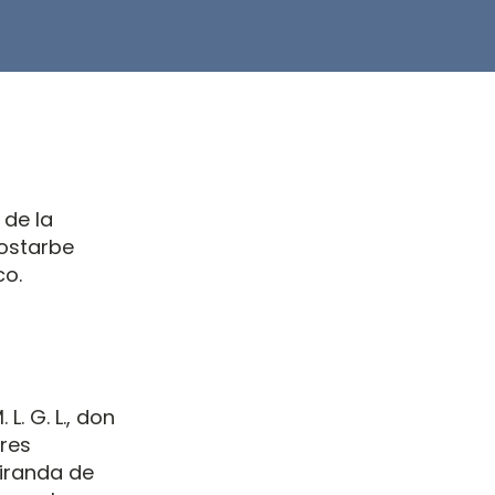
 de la
rostarbe
co.
L. G. L., don
ares
Miranda de