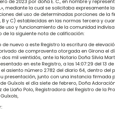
rero de 2023 por doña E. C., en nombre y represen
», mediante la cual se solicitaba expresamente la 
uciones del uso de determinadas porciones de la f
, B y C) establecidas en las normas tercera y cuar
e uso y funcionamiento de la comunidad indivisa d
 de la siguiente nota de calificación:
 de nuevo a este Registro la escritura de elevació
privado de compraventa otorgada en Girona el d
dos mil veintidós, ante la Notario Doña Silvia Mar
esentado en este Registro, a las 14:07:29 del 13 d
 el asiento número 2782 del diario 64, dentro del 
su presentación, junto con una instancia firmada p
 de Guíxols el día siete de febrero, Doña Adoració
de Liaño Polo, Registradora del Registro de la Pr
 Guíxols,
: