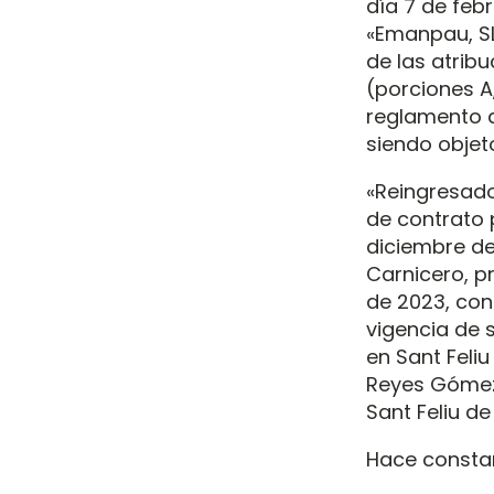
día 7 de feb
«Emanpau, SL
de las atrib
(porciones A
reglamento d
siendo objeto
«Reingresado
de contrato 
diciembre de 
Carnicero, pr
de 2023, con
vigencia de 
en Sant Feliu
Reyes Gómez 
Sant Feliu de
Hace constar