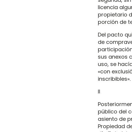
licencia algu
propietario d
porción de t
Del pacto qu
de compraven
participación
sus anexos c
uso, se hací
«con exclusió
inscribibles».
II
Posteriorment
público del 
asiento de p
Propiedad de