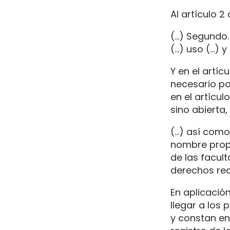
Al artículo 2
(…) Segundo.
(…) uso (…) y
Y en el artí
necesario por
en el artícu
sino abierta,
(…) así como
nombre propi
de las facul
derechos rea
En aplicació
llegar a los 
y constan en