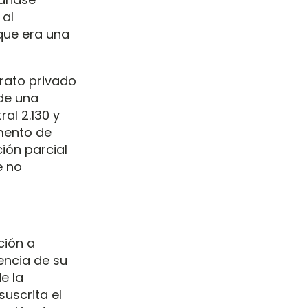
 al
(que era una
trato privado
 de una
ral 2.130 y
mento de
ión parcial
e no
ción a
encia de su
e la
uscrita el