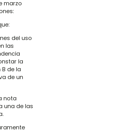
de marzo
iones:
que:
ones del uso
n las
ndencia
onstar la
 B de la
va de un
a nota
da una de las
a.
puramente