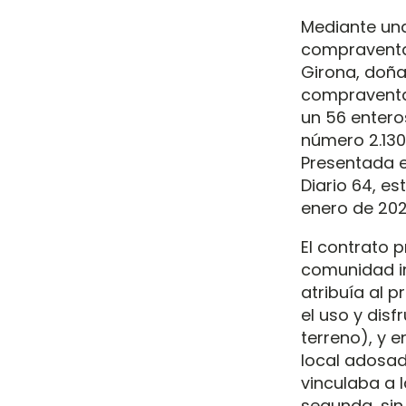
Mediante una
compraventa 
Girona, doña 
compraventa,
un 56 enteros
número 2.130 
Presentada e
Diario 64, es
enero de 202
El contrato 
comunidad ind
atribuía al p
el uso y disf
terreno), y 
local adosado
vinculaba a l
segunda, sin