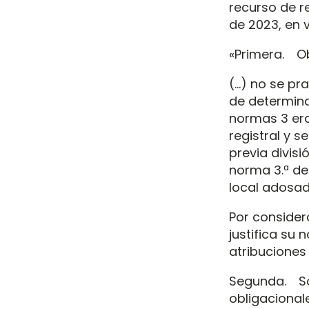
recurso de r
de 2023, en v
«Primera. Ob
(…) no se pr
de determina
normas 3 era
registral y s
previa divisi
norma 3.ª de
local adosad
Por consider
justifica su 
atribuciones
Segunda. Sob
obligacionale