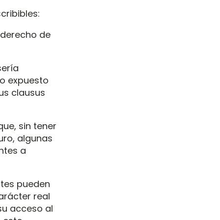
cribibles:
) derecho de
sería
 lo expuesto
rus clausus
ue, sin tener
uro, algunas
ntes a
artes pueden
arácter real
su acceso al