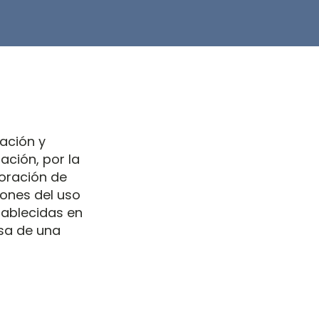
tación y
ción, por la
doración de
iones del uso
tablecidas en
isa de una