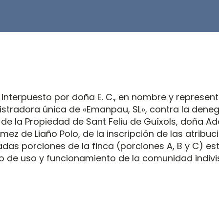
o interpuesto por doña E. C., en nombre y represen
tradora única de «Emanpau, SL», contra la denega
 de la Propiedad de Sant Feliu de Guíxols, doña A
ez de Liaño Polo, de la inscripción de las atribuc
das porciones de la finca (porciones A, B y C) es
o de uso y funcionamiento de la comunidad indiv