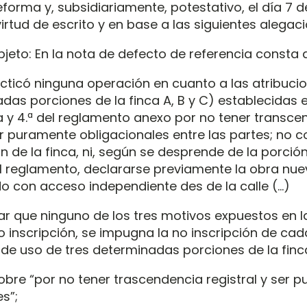
eforma y, subsidiariamente, potestativo, el día 7 
irtud de escrito y en base a las siguientes alegac
jeto: En la nota de defecto de referencia consta 
acticó ninguna operación en cuanto a las atribuci
das porciones de la finca A, B y C) establecidas e
 y 4.ª del reglamento anexo por no tener transce
er puramente obligacionales entre las partes; no c
ón de la finca, ni, según se desprende de la porción
l reglamento, declararse previamente la obra nue
o con acceso independiente des de la calle (…)
ar que ninguno de los tres motivos expuestos en l
no inscripción, se impugna la no inscripción de ca
 de uso de tres determinadas porciones de la finc
re “por no tener trascendencia registral y ser 
s”;