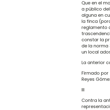
Que en el mo
a público de
alguna en cu
la finca (por
reglamento a
trascendenci
constar la pr
de la norma 
un local ado
La anterior c
Firmado por 
Reyes Gómez 
III
Contra la ant
representaci