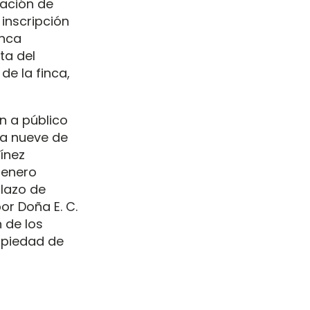
tación de
inscripción
inca
ta del
e la finca,
n a público
ía nueve de
tínez
e enero
plazo de
or Doña E. C.
n de los
opiedad de