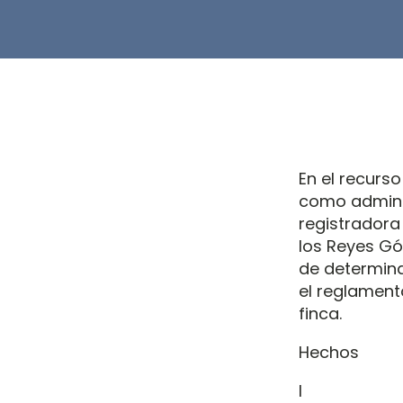
En el recurs
como adminis
registradora
los Reyes Góm
de determina
el reglament
finca.
Hechos
I