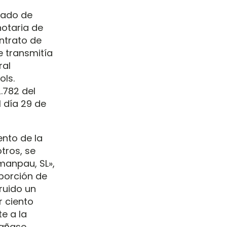
vado de
notaria de
ontrato de
e transmitía
ral
ols.
.782 del
l día 29 de
ento de la
otros, se
Emanpau, SL»,
 porción de
ruido un
r ciento
te a la
pañase