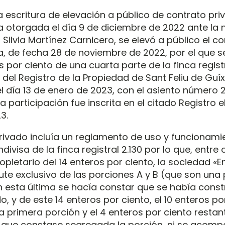
 escritura de elevación a público de contrato pri
otorgada el día 9 de diciembre de 2022 ante la 
Silvia Martínez Carnicero, se elevó a público el c
 de fecha 28 de noviembre de 2022, por el que s
 por ciento de una cuarta parte de la finca regist
del Registro de la Propiedad de Sant Feliu de Guíx
l día 13 de enero de 2023, con el asiento número 2
ta participación fue inscrita en el citado Registro e
3.
privado incluía un reglamento de uso y funcionami
ivisa de la finca registral 2.130 por lo que, entre 
ropietario del 14 enteros por ciento, la sociedad «
rute exclusivo de las porciones A y B (que son una
en esta última se hacía constar que se había const
, y de este 14 enteros por ciento, el 10 enteros po
a primera porción y el 4 enteros por ciento restan
 que constase segregada la porción, ni se acom