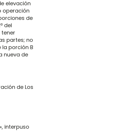
de elevación
ó operación
porciones de
ª del
 tener
as partes; no
e la porción B
ra nueva de
ración de Los
, interpuso