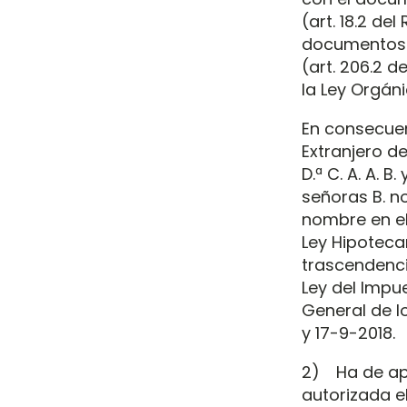
(art. 18.2 de
documentos q
(art. 206.2 
la Ley Orgáni
En consecuen
Extranjero de 
D.ª C. A. A. B
señoras B. n
nombre en el 
Ley Hipotecar
trascendencia
Ley del Impu
General de l
y 17-9-2018.
2) Ha de apo
autorizada el