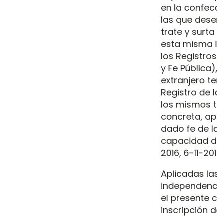
en la confec
las que dese
trate y surt
esta misma l
los Registro
y Fe Pública
extranjero t
Registro de 
los mismos t
concreta, ap
dado fe de la
capacidad de
2016, 6-11-2
Aplicadas la
independenci
el presente c
inscripción d