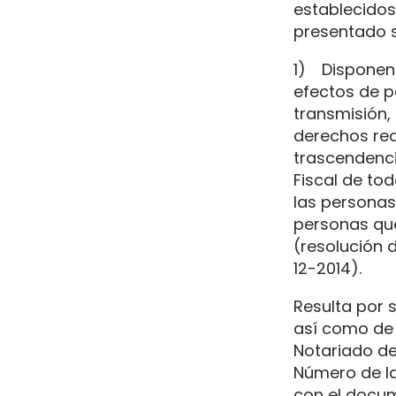
establecidos
presentado s
1) Disponen l
efectos de po
transmisión,
derechos rea
trascendenci
Fiscal de to
las personas
personas qu
(resolución d
12-2014).
Resulta por s
así como de 
Notariado de 
Número de Id
con el docum