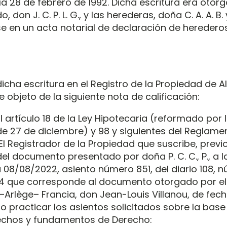
ía 28 de febrero de 1992. Dicha escritura era otor
 don J. C. P. L. G., y las herederas, doña C. A. A. B. 
ase en un acta notarial de declaración de heredero
icha escritura en el Registro de la Propiedad de A
 objeto de la siguiente nota de calificación:
 artículo 18 de la Ley Hipotecaria (reformado por 
de 27 de diciembre) y 98 y siguientes del Reglame
 El Registrador de la Propiedad que suscribe, prev
del documento presentado por doña P. C. C., P., a l
a 08/08/2022, asiento número 851, del diario 108, 
4 que corresponde al documento otorgado por el
–Arlège– Francia, don Jean-Louis Villanou, de fech
o practicar los asientos solicitados sobre la base
hechos y fundamentos de Derecho: