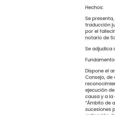
Hechos:
Se presenta,
traducción j
por el fallec
notario de Sa
Se adjudica a 
Fundamentos
Dispone el a
Consejo, de 4
reconocimient
ejecución de
causa y a la 
“Ámbito de ap
sucesiones p