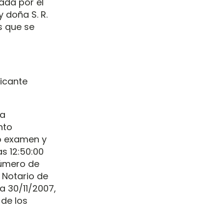
gada por el
y doña S. R.
s que se
licante
la
nto
io examen y
as 12:50:00
número de
 Notario de
a 30/11/2007,
 de los