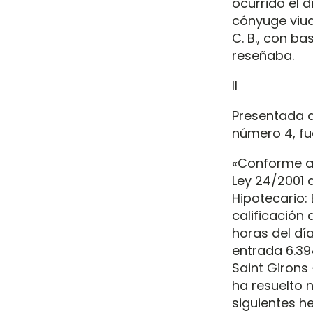
ocurrido el d
cónyuge viudo,
C. B., con b
reseñaba.
II
Presentada d
número 4, fue
«Conforme al
Ley 24/2001 
Hipotecario:
calificación 
horas del dí
entrada 6.39
Saint Girons 
ha resuelto n
siguientes 