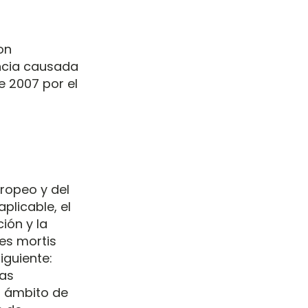
on
encia causada
de 2007 por el
uropeo y del
aplicable, el
ión y la
es mortis
iguiente:
las
l ámbito de