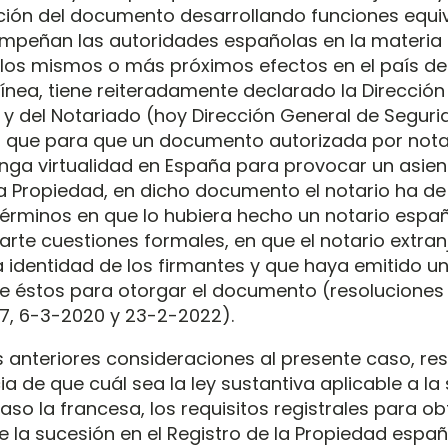
ción del documento desarrollando funciones equi
mpeñan las autoridades españolas en la materia
a los mismos o más próximos efectos en el país de 
ínea, tiene reiteradamente declarado la Dirección
s y del Notariado (hoy Dirección General de Seguri
), que para que un documento autorizada por nota
enga virtualidad en España para provocar un asien
la Propiedad, en dicho documento el notario ha de
érminos en que lo hubiera hecho un notario españo
arte cuestiones formales, en que el notario extra
 identidad de los firmantes y que haya emitido un 
 éstos para otorgar el documento (resoluciones
017, 6-3-2020 y 23-2-2022).
s anteriores consideraciones al presente caso, res
a de que cuál sea la ley sustantiva aplicable a la
aso la francesa, los requisitos registrales para ob
e la sucesión en el Registro de la Propiedad españ