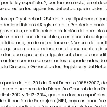
 por la ley española. Y, conforme a ésta, en el d
e aprecian los siguientes defectos, que impiden la
os ap. 2 y 4 del art. 254 de la Ley Hipotecaria que,
der inscribir en el Registro de la Propiedad cualq
 gravamen, modificación o extinción del dominio
les sobre bienes inmuebles, o en general cualqui
a tributaria, ha de acreditarse el Número de Ident
dos quienes comparecieron en el documento a inscr
 a las que representen. Igualmente han de acredita
e actúen como representantes o apoderados de 
e la Dirección General de los Registros y del Nota
u parte del art. 20.1 del Real Decreto 1065/2007, de 
las resoluciones de la Dirección General de los Reg
11-4-2012 y 9-12-2014, que para los no españoles e
entificación de Extranjero (NIE), cuya asignación 
ento expedido al efecto por la Administración tri