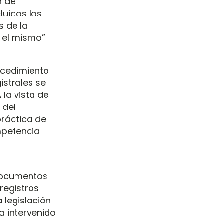
n de
luidos los
s de la
 el mismo”.
rocedimiento
gistrales se
la vista de
 del
práctica de
ompetencia
 documentos
 registros
 legislación
a intervenido