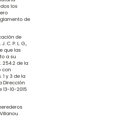
odos los
jero
Reglamento de
cación de
 C. P. L. G.,
de que las
to a su
. 254.2 de la
o con
 1 y 3 de la
a Dirección
e 13-10-2015
herederos
Villanou