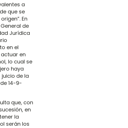
valentes a
 de que se
origen”. En
 General de
dad Jurídica
rio
to en el
 actuar en
l, lo cual se
njero haya
juicio de la
 de 14-9-
ulta que, con
 sucesión, en
tener la
ol serán los