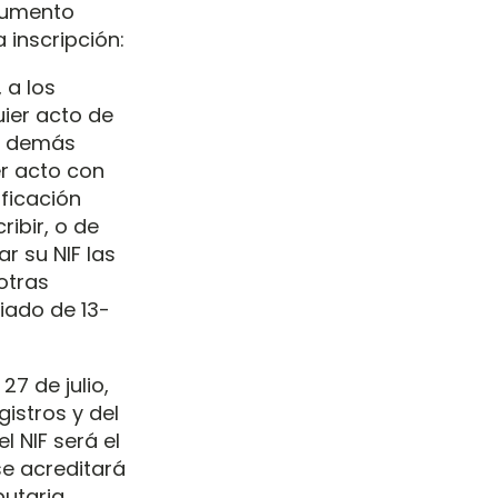
ocumento
 inscripción:
 a los
uier acto de
 o demás
er acto con
ificación
ibir, o de
r su NIF las
otras
riado de 13-
27 de julio,
istros y del
l NIF será el
se acreditará
butaria