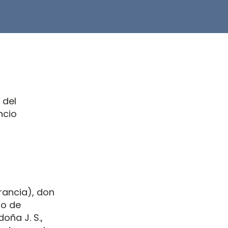
 del
ncio
rancia), don
ro de
oña J. S.,